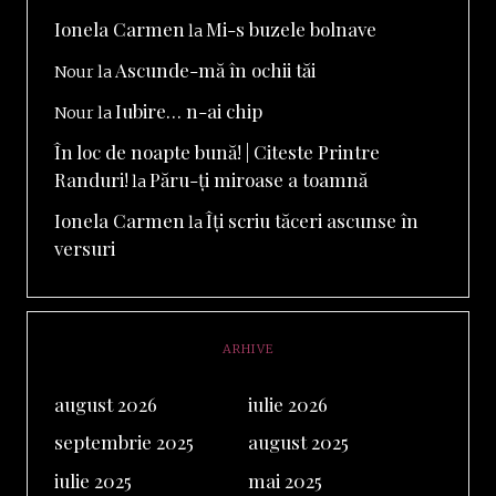
Ionela Carmen
Mi-s buzele bolnave
la
Ascunde-mă în ochii tăi
Nour
la
Iubire… n-ai chip
Nour
la
În loc de noapte bună! | Citeste Printre
Randuri!
Păru-ți miroase a toamnă
la
Ionela Carmen
Îți scriu tăceri ascunse în
la
versuri
ARHIVE
august 2026
iulie 2026
septembrie 2025
august 2025
iulie 2025
mai 2025