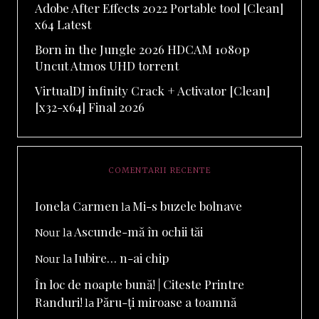
Adobe After Effects 2022 Portable tool [Clean]
x64 Latest
Born in the Jungle 2026 HDCAM 1080p
Uncut Atmos UHD torrent
VirtualDJ infinity Crack + Activator [Clean]
[x32-x64] Final 2026
COMENTARII RECENTE
Ionela Carmen
Mi-s buzele bolnave
la
Ascunde-mă în ochii tăi
Nour
la
Iubire… n-ai chip
Nour
la
În loc de noapte bună! | Citeste Printre
Randuri!
Păru-ți miroase a toamnă
la