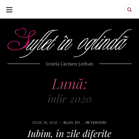
SKIP
TO
CONTENT
Ionela Carmen Şerban
Lună:
iulie 2020
IULIE 28, 2020
BLOG
,
EU ... IN VERSURI
Iubim, în zile diferite