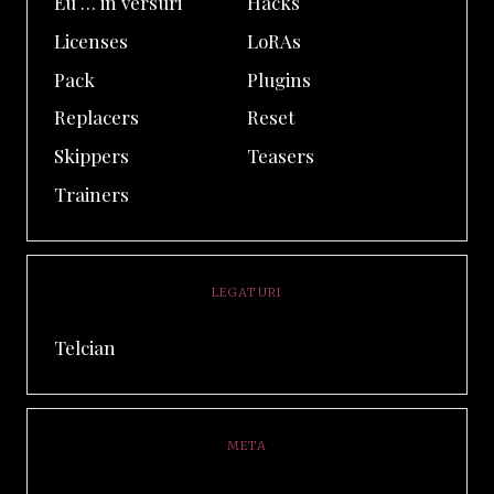
Eu … in versuri
Hacks
Licenses
LoRAs
Pack
Plugins
Replacers
Reset
Skippers
Teasers
Trainers
LEGATURI
Telcian
META