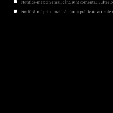
Notifică-mă prin email când sunt comentarii ulterio
Notifică-mă prin email când sunt publicate articole 