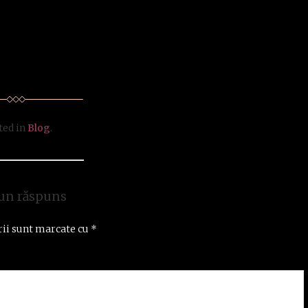
ted in
Blog
.
un răspuns
ii sunt marcate cu
*