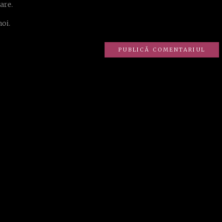
are.
noi.