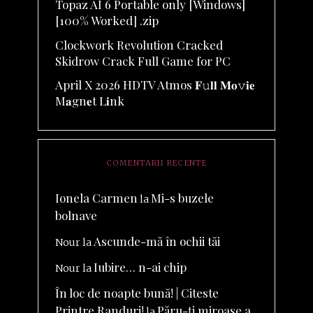
Topaz AI 6 Portable only [Windows]
[100% Worked] .zip
Clockwork Revolution Cracked
Skidrow Crack Full Game for PC
April X 2026 HDTV Atmos 𝐅𝚞𝐥𝐥 𝐌𝐨𝚟𝐢𝐞
M𝐚gn𝐞t L𝐢nk
COMENTARII RECENTE
Ionela Carmen
Mi-s buzele
la
bolnave
Ascunde-mă în ochii tăi
Nour
la
Iubire… n-ai chip
Nour
la
În loc de noapte bună! | Citeste
Printre Randuri!
Păru-ți miroase a
la