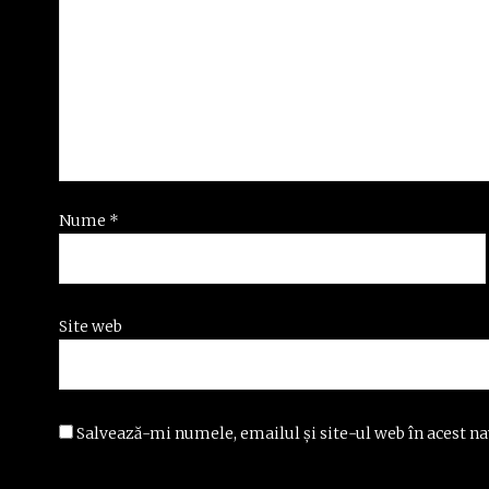
Nume
*
Site web
Salvează-mi numele, emailul și site-ul web în acest na