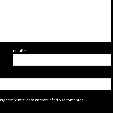
Email
*
vigator pentru data viitoare când o să comentez.