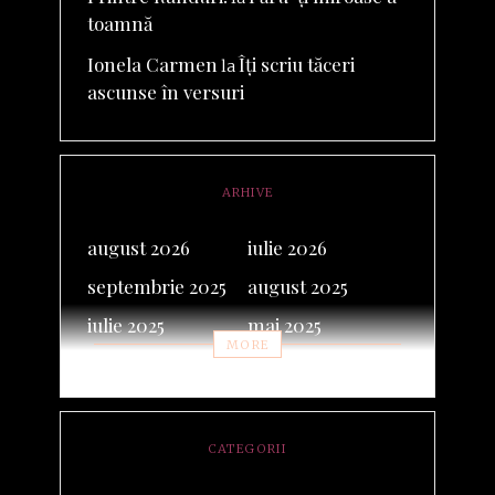
toamnă
Ionela Carmen
Îți scriu tăceri
la
ascunse în versuri
ARHIVE
august 2026
iulie 2026
septembrie 2025
august 2025
iulie 2025
mai 2025
MORE
februarie 2025
septembrie 2024
iunie 2024
noiembrie 2023
octombrie 2023
mai 2023
CATEGORII
martie 2023
februarie 2023