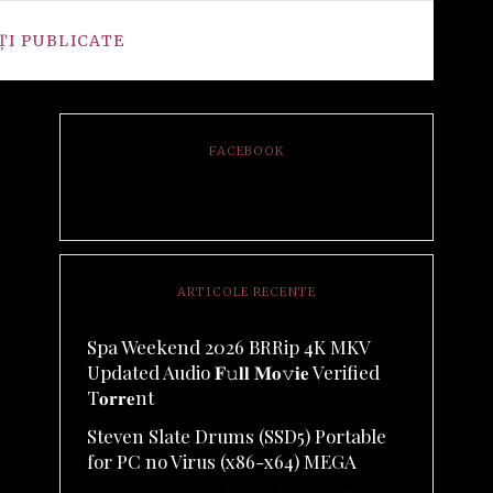
ȚI PUBLICATE
FACEBOOK
ARTICOLE RECENTE
Spa Weekend 2026 BRRip 4K MKV
Updated Audio 𝐅𝚞𝐥𝐥 𝐌𝐨𝚟𝐢𝐞 Verified
T𝐨𝐫𝐫𝐞nt
Steven Slate Drums (SSD5) Portable
for PC no Virus (x86-x64) MEGA