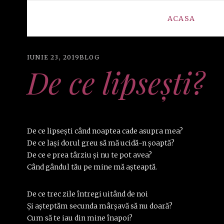
ACASA
IUNIE 23, 2019
BLOG
De ce lipsești?
De ce lipsești când noaptea cade asupra mea?
De ce lași dorul greu să mă ucidă-n șoaptă?
De ce e prea târziu și nu te pot avea?
Când gândul tău pe mine mă așteaptă.
De ce trec zile întregi uitând de noi
Și așteptăm secunda mârșavă să nu doară?
Cum să te iau din mine înapoi?