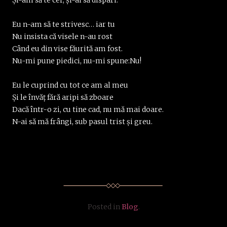
Eu n-am să te strivesc… iar tu
Nu insista că visele n-au rost
Când eu din vise făurită am fost.
Nu-mi pune piedici, nu-mi spune:Nu!
Eu le cuprind cu tot ce am al meu
Și le învăț fără aripi să zboare
Dacă într-o zi, cu tine cad, nu mă mai doare.
N-ai să mă frângi, sub pasul trist și greu.
Posted in
Blog
.