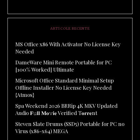
ARTICOLE RECENTE
MS Office x86 With Activator No License Key
Needed
DameWare Mini Remote Portable for PC
[100% Worked] Ultimate
Microsoft Office Standard Minimal Setup
Offline Installer No License Key Needed
{Atmos}
Spa Weekend 2026 BRRip 4K MKV Updated
Audio 𝐅𝚞𝐥𝐥 𝐌𝐨𝚟𝐢𝐞 Verified T𝐨𝐫𝐫𝐞nt
Steven Slate Drums (SSD5) Portable for PC no
Virus (x86-x64) MEGA