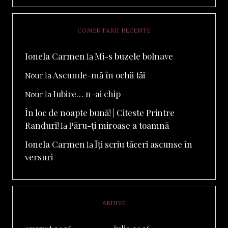
COMENTARII RECENTE
Ionela Carmen
Mi-s buzele bolnave
la
Ascunde-mă în ochii tăi
Nour
la
Iubire… n-ai chip
Nour
la
În loc de noapte bună! | Citeste Printre
Randuri!
Păru-ți miroase a toamnă
la
Ionela Carmen
Îți scriu tăceri ascunse în
la
versuri
ARHIVE