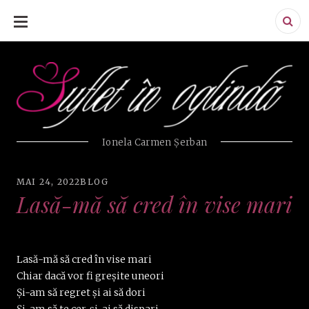
SKIP
TO
CONTENT
Ionela Carmen Şerban
MAI 24, 2022
BLOG
Lasă-mă să cred în vise mari
Lasă-mă să cred în vise mari
Chiar dacă vor fi greșite uneori
Și-am să regret și ai să dori
Și-am să te cer, și-ai să dispari.