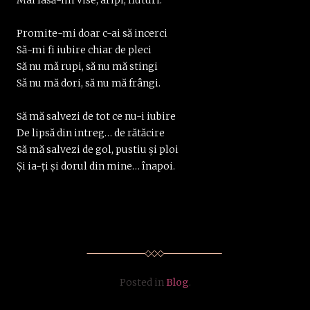
Promite-mi doar c-ai să incerci
Să-mi fi iubire chiar de pleci
Să nu mǎ rupi, să nu mă stingi
Sǎ nu mă dori, să nu mă frângi.
Să mă salvezi de tot ce nu-i iubire
De lipsă din intreg… de rătăcire
Să mă salvezi de gol, pustiu și ploi
Şi ia-ți şi dorul din mine… înapoi.
Posted in
Blog
.