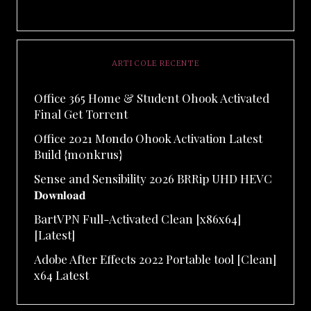
ARTICOLE RECENTE
Office 365 Home & Student Ohook Activated
Final Gеt Torгеnt
Office 2021 Mondo Ohook Activation Latest
Build {m0nkrus}
Sense and Sensibility 2026 BRRip UHD HEVC
𝐃𝐨𝐰𝐧𝐥𝐨𝐚𝐝
BartVPN Full-Activated Clean [x86x64]
[Latest]
Adobe After Effects 2022 Portable tool [Clean]
x64 Latest