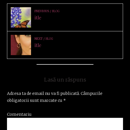
PREVIOUS
BLOG
itle
NEXT
BLOG
itle
Lasă un răspuns
Adresa ta de email nu va fi publicată.
Câmpurile
obligatorii sunt marcate cu
*
Comentariu