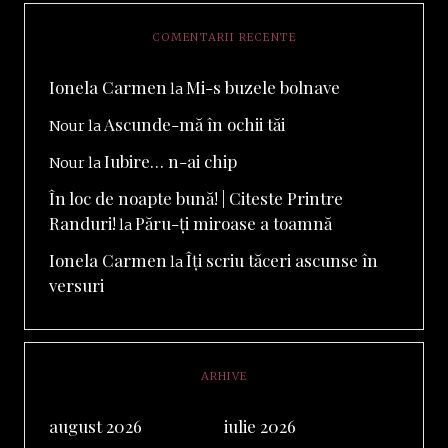
COMENTARII RECENTE
Ionela Carmen
Mi-s buzele bolnave
la
Ascunde-mă în ochii tăi
Nour
la
Iubire… n-ai chip
Nour
la
În loc de noapte bună! | Citeste Printre
Randuri!
Păru-ți miroase a toamnă
la
Ionela Carmen
Îți scriu tăceri ascunse în
la
versuri
ARHIVE
august 2026
iulie 2026