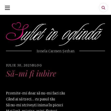
SKIP
TO
CONTENT
Ionela Carmen Şerban
IULIE 30, 2025
BLOG
Să-mi fi iubire
Promite-mi doar să nu-mi faci rău
Când ai să treci… cu pasul tău
Să nu-mi strivești inima în picuri
Mai lasă-mi vise, aripi, fluturi.