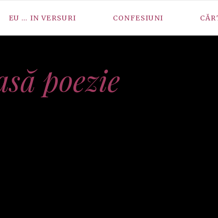
EU … IN VERSURI
CONFESIUNI
CĂR
să poezie