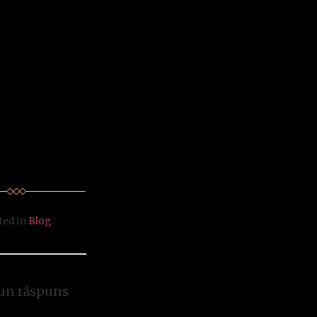
ted in
Blog
.
un răspuns