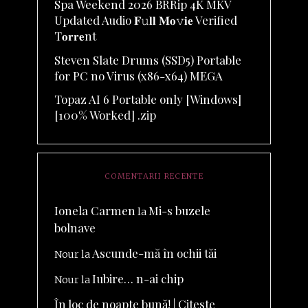
Spa Weekend 2026 BRRip 4K MKV
Updated Audio 𝐅𝚞𝐥𝐥 𝐌𝐨𝚟𝐢𝐞 Verified
T𝐨𝐫𝐫𝐞nt
Steven Slate Drums (SSD5) Portable
for PC no Virus (x86-x64) MEGA
Topaz AI 6 Portable only [Windows]
[100% Worked] .zip
COMENTARII RECENTE
Ionela Carmen
Mi-s buzele
la
bolnave
Ascunde-mă în ochii tăi
Nour
la
Iubire… n-ai chip
Nour
la
În loc de noapte bună! | Citeste