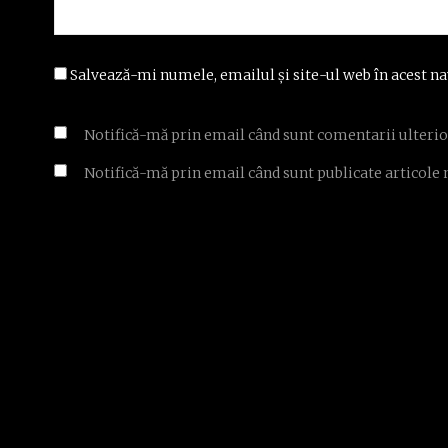
Salvează-mi numele, emailul și site-ul web în acest na
Notifică-mă prin email când sunt comentarii ulterio
Notifică-mă prin email când sunt publicate articole 