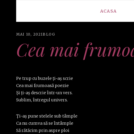
ACASA
MAI 10, 2021
BLOG
Cea mai frumoa
Pe trup cu buzele ţi-aş scrie
Cea mai frumoasă poezie
Şi ţi-aş descrie într-un vers.
Sublim, întregul univers.
Ţi-aş pune stelele sub tâmple
Ca nu cumva să se întâmple
Să rătăcim prin aspre ploi