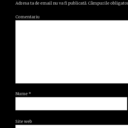
Adresa ta de email nu va fi publicată.
Câmpurile obligator
Comentariu
Nume
*
Site web