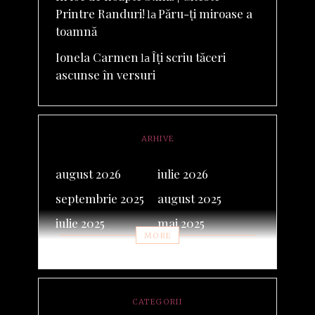
Printre Randuri!
Păru-ți miroase a
la
toamnă
Ionela Carmen
Îți scriu tăceri
la
ascunse în versuri
ARHIVE
august 2026
iulie 2026
septembrie 2025
august 2025
iulie 2025
mai 2025
MORE
februarie 2025
septembrie 2024
iunie 2024
noiembrie 2023
octombrie 2023
mai 2023
CATEGORII