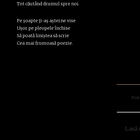
Tot căutând drumul spre noi.
Pe şoapte ţi-aş aşterne vise
Uşor pe pleopele închise
Să poată liniştea să scrie
Cea mai frumoasă poezie.
Pos
Lasă 