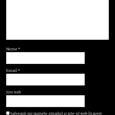
Nume
*
Email
*
Site web
Salvează-mi numele, emailul și site-ul web în acest