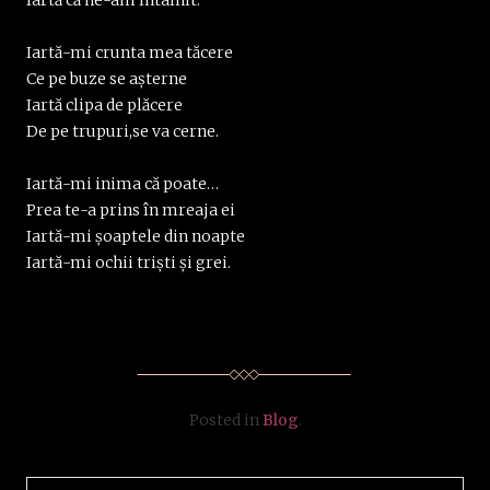
Iartă-mi crunta mea tăcere
Ce pe buze se aşterne
Iartă clipa de plăcere
De pe trupuri,se va cerne.
Iartă-mi inima că poate…
Prea te-a prins în mreaja ei
Iartă-mi şoaptele din noapte
Iartă-mi ochii trişti şi grei.
Posted in
Blog
.