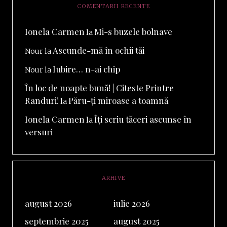
COMENTARII RECENTE
Ionela Carmen
Mi-s buzele bolnave
la
Ascunde-mă în ochii tăi
Nour
la
Iubire… n-ai chip
Nour
la
În loc de noapte bună! | Citeste Printre
Randuri!
Păru-ți miroase a toamnă
la
Ionela Carmen
Îți scriu tăceri ascunse în
la
versuri
ARHIVE
august 2026
iulie 2026
septembrie 2025
august 2025