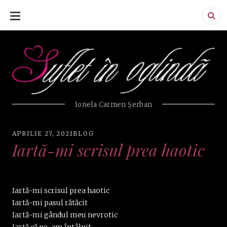
SKIP
TO
CONTENT
Ionela Carmen Şerban
APRILIE 27, 2021
BLOG
Iartă-mi scrisul prea haotic
Iartă-mi scrisul prea haotic
Iartă-mi pasul rătăcit
Iartă-mi gândul meu nevrotic
Iartă că ne-am întâlnit.