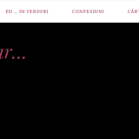
EU … IN VERSURI
CONFESIUNI
CĂR
ar…