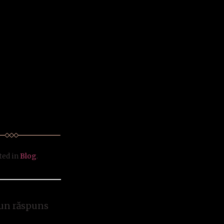
ted in
Blog
.
un răspuns