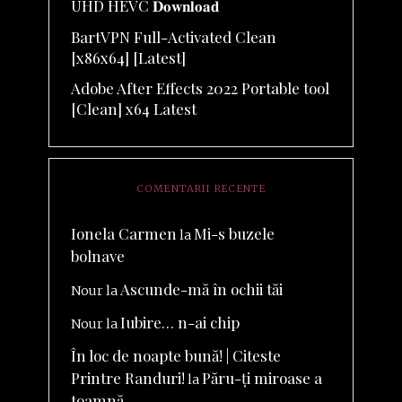
UHD HEVC 𝐃𝐨𝐰𝐧𝐥𝐨𝐚𝐝
BartVPN Full-Activated Clean
[x86x64] [Latest]
Adobe After Effects 2022 Portable tool
[Clean] x64 Latest
COMENTARII RECENTE
Ionela Carmen
Mi-s buzele
la
bolnave
Ascunde-mă în ochii tăi
Nour
la
Iubire… n-ai chip
Nour
la
În loc de noapte bună! | Citeste
Printre Randuri!
Păru-ți miroase a
la
toamnă