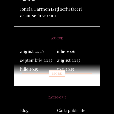
Ionela Carmen
Îți scriu tăceri
la
ascunse în versuri
ARHIVE
august 2026
iulie 2026
septembrie 2025
august 2025
iulie 2025
mai 2025
MORE
februarie 2025
septembrie 2024
iunie 2024
noiembrie 2023
octombrie 2023
mai 2023
CATEGORII
martie 2023
februarie 2023
Blog
Cărți publicate
ianuarie 2023
decembrie 2022