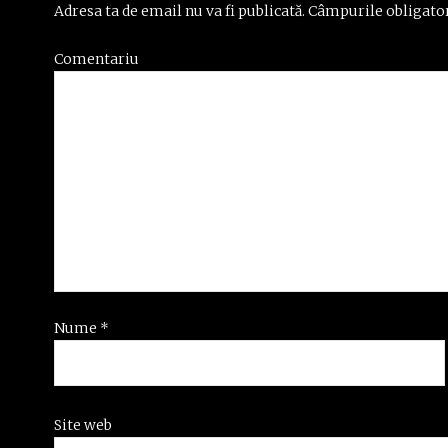
Adresa ta de email nu va fi publicată.
Câmpurile obligator
Comentariu
Nume
*
Site web