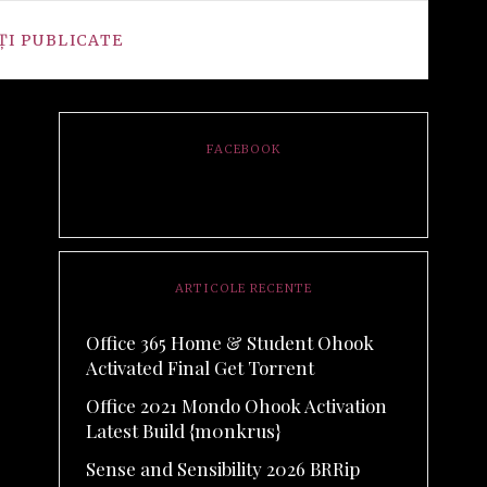
ȚI PUBLICATE
FACEBOOK
ARTICOLE RECENTE
Office 365 Home & Student Ohook
Activated Final Gеt Torгеnt
Office 2021 Mondo Ohook Activation
Latest Build {m0nkrus}
Sense and Sensibility 2026 BRRip