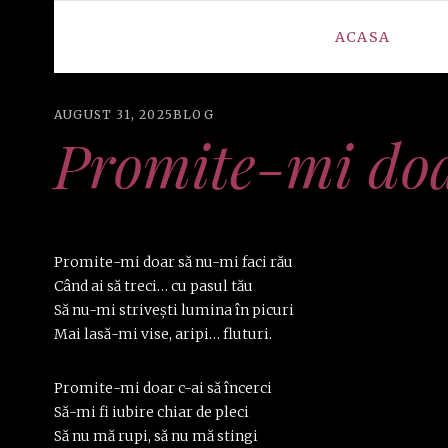
ACASA
AUGUST 31, 2025
BLOG
Promite-mi do
Promite-mi doar să nu-mi faci rău
Când ai să treci… cu pasul tău
Să nu-mi strivești lumina în picuri
Mai lasă-mi vise, aripi… fluturi.
Promite-mi doar c-ai să încerci
Să-mi fi iubire chiar de pleci
Să nu mă rupi, să nu mă stingi