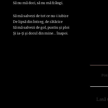
Să nu mă dori, să nu mă frângi.
Să mă salvezi de tot ce nu-i iubire
De lipsă din întreg, de rătăcire
Să mă salvezi de gol, pustiu și ploi
Şi ia-ți și dorul din mine… înapoi.
Pos
Lasă 