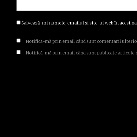
Salvează-mi numele, emailul și site-ul web în acest na
Notifică-mă prin email când sunt comentarii ulterio
Notifică-mă prin email când sunt publicate articole 